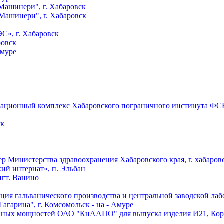
ашинери", г. Хабаровск
ашинери", г. Хабаровск
к
», г. Хабаровск
ровск
Амуре
ционный комплекс Хабаровского пограничного инстинута ФСБ,
ск
 Министерства здравоохранения Хабаровского края, г. хабаров
ий интернат», п. Эльбан
пгт. Ванино
ия гальванического производства и центральной заводской лабо
гарина", г. Комсомольск - на - Амуре
нных мощностей ОАО "КнААПО" для выпуска изделия И21, Корпус