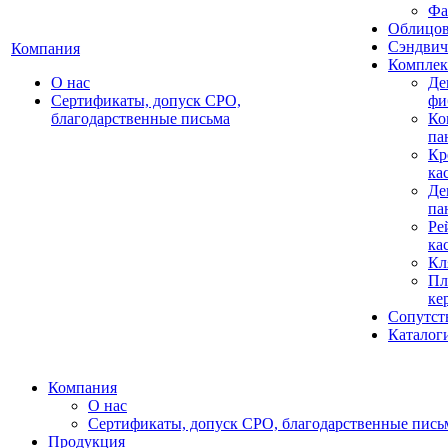
Фа
Облицов
Сэндвич
Компания
Комплек
О нас
Де
Сертификаты, допуск СРО,
фи
благодарственные письма
Ко
па
Кр
ка
Де
па
Ре
ка
Кл
Пл
ке
Сопутст
Каталог
Компания
О нас
Сертификаты, допуск СРО, благодарственные пись
Продукция