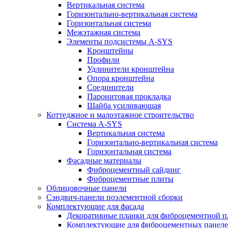
Вертикальная система
Горизонтально-вертикальная система
Горизонтальная система
Межэтажная система
Элементы подсистемы A-SYS
Кронштейны
Профили
Удлинители кронштейна
Опора кронштейна
Соединители
Паронитовая прокладка
Шайба усиливающая
Коттеджное и малоэтажное строительство
Система A-SYS
Вертикальная система
Горизонтально-вертикальная система
Горизонтальная система
Фасадные материалы
Фиброцементный сайдинг
Фиброцементные плиты
Облицовочные панели
Сэндвич-панели поэлементной сборки
Комплектующие для фасада
Декоративные планки для фиброцементной 
Комплектующие для фиброцементных пане