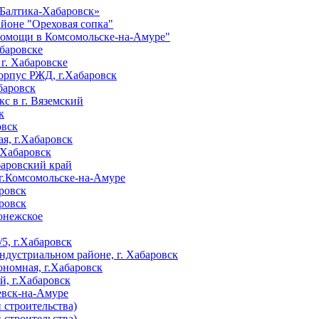
Балтика-Хабаровск»
айоне "Ореховая сопка"
помощи в Комсомольске-на-Амуре"
абаровске
г. Хабаровске
рпус РЖД, г.Хабаровск
баровск
с в г. Вяземский
к
овск
я, г.Хабаровск
.Хабаровск
баровский край
 г.Комсомольске-на-Амуре
ровск
ровск
онежское
/5, г.Хабаровск
дустриальном районе, г. Хабаровск
ономная, г.Хабаровск
, г.Хабаровск
евск-на-Амуре
 строительства)
 строительства)