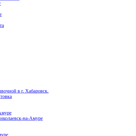
т
т
та
вочной в г. Хабаровск.
нтовка
Амуре
Николаевск-на-Амуре
муре