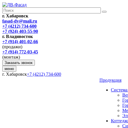
г. Хабаровск
fasad-dv@mail.ru
+7 (4212) 734-600
+7 (924) 403-55-90
г. Владивосток
+7 (914) 401-02-66
(продажи)
+7 (914) 772-03-45
(монтаж)
Заказать звонок
меню
г. Хабаровск
+7 (4212) 734-600
Продукция
Система
Ве
Го
Го
Ме
Эл
Коттедж
Си