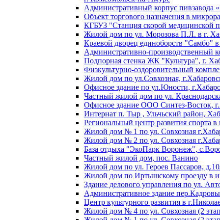
Административный корпус пивзавода «
Объект торгового назначения в микрор
КГБУЗ "Станция скорой медицинской 
Жилой дом по ул. Морозова П.Л. в г. Х
Краевой дворец единоборств "Самбо" в 
Административно-производственный ко
Подпорная стенка ЖК "Культура", г. Ха
Физкультурно-оздоровительный комплек
Жилой дом по ул.Совхозная, г.Хабаровс
Офисное здание по ул.Юности, г.Хабар
Частный жилой дом по ул. Краснодарска
Офисное здание ООО Синтез-Восток, г
Интернат п. Тыр , Ульчьский район, Ха
Региональный центр развития спорта в
Жилой дом № 1 по ул. Совхозная г.Хаба
Жилой дом № 2 по ул. Совхозная г.Хаба
База отдыха "ЭкоПарк Воронеж", с.Вор
Частный жилой дом, пос. Ванино
Жилой дом по ул. Героев Пассаров, д.10
Жилой дом по Иртышскому проезду в ин
Здание делового управления по ул. Авт
Административное здание пер.Кадровый
Центр культурного развития в г.Никола
Жилой дом № 4 по ул. Совхозная (2 этап
Жилой дом № 1 по ул. Совхозная (2 этап