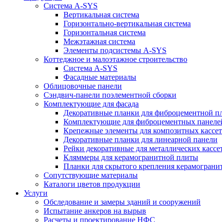
Система A-SYS
Вертикальная система
Горизонтально-вертикальная система
Горизонтальная система
Межэтажная система
Элементы подсистемы A-SYS
Коттеджное и малоэтажное строительство
Система A-SYS
Фасадные материалы
Облицовочные панели
Сэндвич-панели поэлементной сборки
Комплектующие для фасада
Декоративные планки для фиброцементной п
Комплектующие для фиброцементных пане
Крепежные элементы для композитных кассет
Декоративные планки для линеарной панели
Рейки декоративные для металлических кассе
Кляммеры для керамогранитной плиты
Планки для скрытого крепления керамограни
Сопутствующие материалы
Каталоги цветов продукции
Услуги
Обследование и замеры зданий и сооружений
Испытание анкеров на вырыв
Расчеты и проектирование НФС