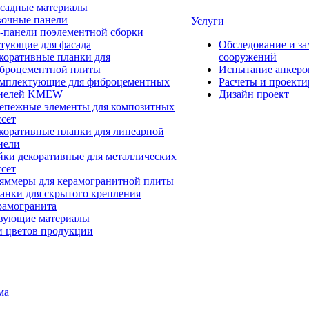
садные материалы
очные панели
Услуги
-панели поэлементной сборки
тующие для фасада
Обследование и за
коративные планки для
сооружений
броцементной плиты
Испытание анкеро
мплектующие для фиброцементных
Расчеты и проект
нелей KMEW
Дизайн проект
епежные элементы для композитных
ссет
коративные планки для линеарной
нели
йки декоративные для металлических
ссет
яммеры для керамогранитной плиты
анки для скрытого крепления
рамогранита
вующие материалы
и цветов продукции
ма