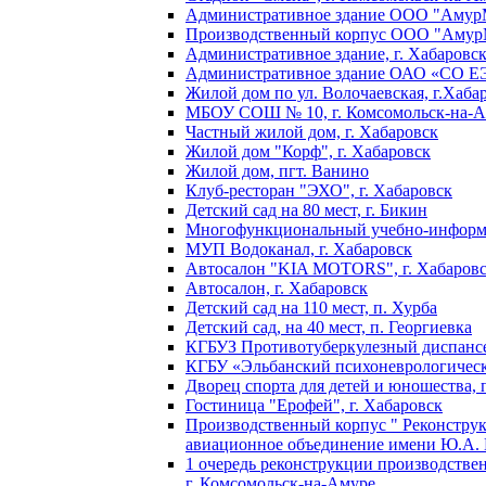
Административное здание ООО "АмурМ
Производственный корпус ООО "АмурМ
Административное здание, г. Хабаровс
Административное здание ОАО «СО ЕЭС
Жилой дом по ул. Волочаевская, г.Хаба
МБОУ СОШ № 10, г. Комсомольск-на-
Частный жилой дом, г. Хабаровск
Жилой дом "Корф", г. Хабаровск
Жилой дом, пгт. Ванино
Клуб-ресторан "ЭХО", г. Хабаровск
Детский сад на 80 мест, г. Бикин
Многофункциональный учебно-информа
МУП Водоканал, г. Хабаровск
Автосалон "KIA MOTORS", г. Хабаров
Автосалон, г. Хабаровск
Детский сад на 110 мест, п. Хурба
Детский сад, на 40 мест, п. Георгиевка
КГБУЗ Противотуберкулезный диспансер
КГБУ «Эльбанский психоневрологическ
Дворец спорта для детей и юношества, 
Гостиница "Ерофей", г. Хабаровск
Производственный корпус " Реконструкц
авиационное объединение имени Ю.А. Га
1 очередь реконструкции производстве
г. Комсомольск-на-Амуре