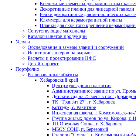
Крепежные элементы для композитных кассе
Декоративные планки для линеарной панели
Рейки декоративные для металлических кассе
Кляммеры для керамогранитной плиты
Планки для скрытого крепления керамограни
Сопутствующие материалы
Каталоги цветов продукции
Услуги
Обследование и замеры зданий и сооружений
Испытание анкеров на вырыв
Расчеты и проектирование НФС
Дизайн проект
Портфолио
Реализованные объекты
Хабаровский край
Центр культурного развития
Административное здание по ул. Промы
Детский сад на 75 мест в пос. Дормидо
ТК "Транзит 27", г. Хабаровск
Коттедж, с. Ракитное
Инженерная школа, г. Комсомольск-на-
Группа жилых домов по ул. Кирова, г. 
ТЦ Ореховая Сопка, г. Хабаровск
МБОУ СОШ, п. Березовый
Стадион "Смена", г. Комсомольск-на-А