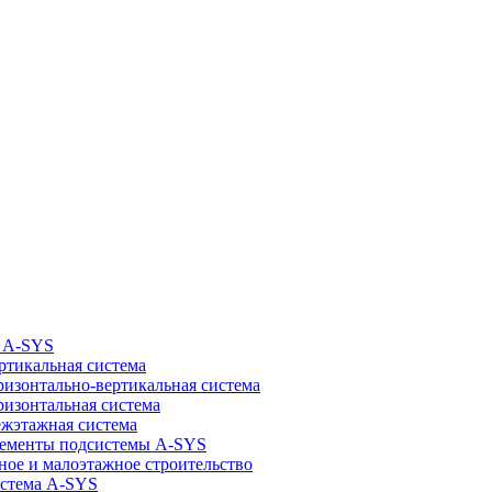
 A-SYS
ртикальная система
ризонтально-вертикальная система
ризонтальная система
жэтажная система
ементы подсистемы A-SYS
ное и малоэтажное строительство
стема A-SYS