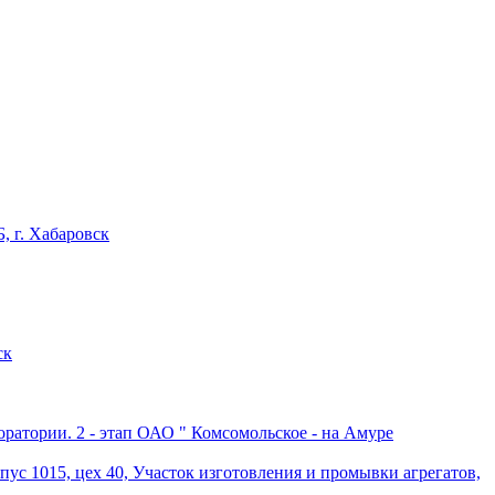
 г. Хабаровск
ск
ратории. 2 - этап ОАО " Комсомольское - на Амуре
 1015, цех 40, Участок изготовления и промывки агрегатов,