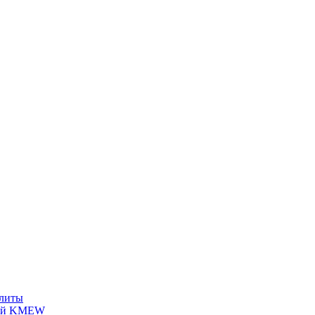
плиты
лей KMEW