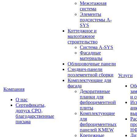
Межэтажная
система
Элементы
подсистемы A-
SYS
Коттеджное и
малоэтажное
строительство
Система A-SYS
Фасадные
материалы
Облицовочные панели
Сэндвич-панели
поэлементной сборки
Услуги
Комплектующие для
фасада
Об
Компания
Декоративные
за
планки для
и 
О нас
фиброцементной
Ис
Сертификаты,
плиты
ан
допуск СРО,
Комплектующие
вы
благодарственные
для
Ра
письма
фиброцементных
пр
панелей KMEW
Н
Крепежные
Ди