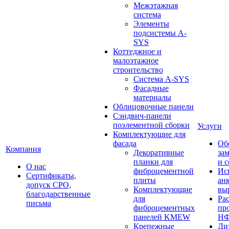
Межэтажная
система
Элементы
подсистемы A-
SYS
Коттеджное и
малоэтажное
строительство
Система A-SYS
Фасадные
материалы
Облицовочные панели
Сэндвич-панели
поэлементной сборки
Услуги
Комплектующие для
фасада
Об
Компания
Декоративные
за
планки для
и 
О нас
фиброцементной
Ис
Сертификаты,
плиты
ан
допуск СРО,
Комплектующие
вы
благодарственные
для
Ра
письма
фиброцементных
пр
панелей KMEW
Н
Крепежные
Ди