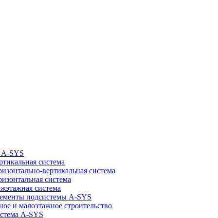
 A-SYS
ртикальная система
ризонтально-вертикальная система
ризонтальная система
жэтажная система
ементы подсистемы A-SYS
ное и малоэтажное строительство
стема A-SYS