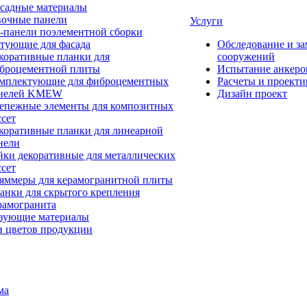
садные материалы
очные панели
Услуги
-панели поэлементной сборки
тующие для фасада
Обследование и за
коративные планки для
сооружений
броцементной плиты
Испытание анкеро
мплектующие для фиброцементных
Расчеты и проект
нелей KMEW
Дизайн проект
епежные элементы для композитных
ссет
коративные планки для линеарной
нели
йки декоративные для металлических
ссет
яммеры для керамогранитной плиты
анки для скрытого крепления
рамогранита
вующие материалы
и цветов продукции
ма