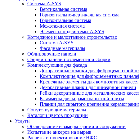
Система A-SYS
Вертикальная система
Горизонтально-вертикальная система
Горизонтальная система
Межэтажная система
Элементы подсистемы A-SYS
Коттеджное и малоэтажное строительство
Система A-SYS
Фасадные материалы
Облицовочные панели
Сэндвич-панели поэлементной сборки
Комплектующие для фасада
Декоративные планки для фиброцементной п
Комплектующие для фиброцементных пане
Крепежные элементы для композитных кассет
Декоративные планки для линеарной панели
Рейки декоративные для металлических кассе
Кляммеры для керамогранитной плиты
Планки для скрытого крепления керамограни
Сопутствующие материалы
Каталоги цветов продукции
Услуги
Обследование и замеры зданий и сооружений
Испытание анкеров на вырыв
Расчеты и проектирование НФС