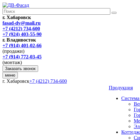
г. Хабаровск
fasad-dv@mail.ru
+7 (4212) 734-600
+7 (924) 403-55-90
г. Владивосток
+7 (914) 401-02-66
(продажи)
+7 (914) 772-03-45
(монтаж)
Заказать звонок
меню
г. Хабаровск
+7 (4212) 734-600
Продукция
Система
Ве
Го
Го
Ме
Эл
Коттедж
Си