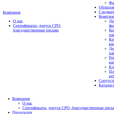
Фа
Облицов
Сэндвич
Компания
Комплек
О нас
Де
Сертификаты, допуск СРО,
фи
благодарственные письма
Ко
па
Кр
ка
Де
па
Ре
ка
Кл
Пл
ке
Сопутст
Каталог
Компания
О нас
Сертификаты, допуск СРО, благодарственные пись
Продукция