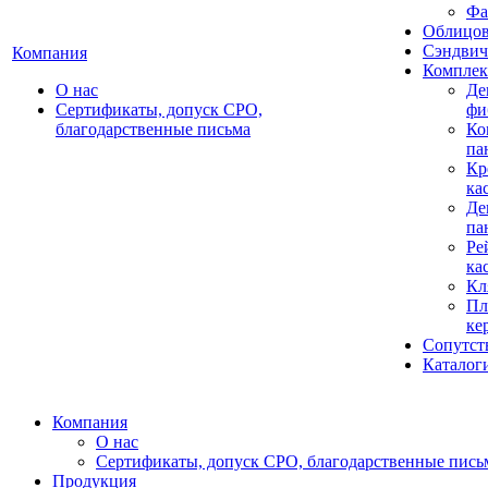
Фа
Облицов
Сэндвич
Компания
Комплек
О нас
Де
Сертификаты, допуск СРО,
фи
благодарственные письма
Ко
па
Кр
ка
Де
па
Ре
ка
Кл
Пл
ке
Сопутст
Каталог
Компания
О нас
Сертификаты, допуск СРО, благодарственные пись
Продукция