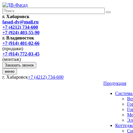
г. Хабаровск
fasad-dv@mail.ru
+7 (4212) 734-600
+7 (924) 403-55-90
г. Владивосток
+7 (914) 401-02-66
(продажи)
+7 (914) 772-03-45
(монтаж)
Заказать звонок
меню
г. Хабаровск
+7 (4212) 734-600
Продукция
Система
Ве
Го
Го
Ме
Эл
Коттедж
Си