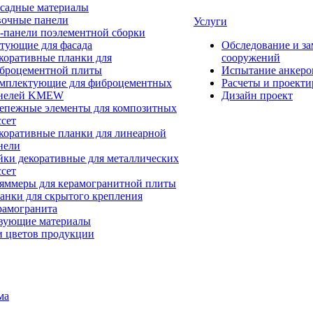
садные материалы
очные панели
Услуги
-панели поэлементной сборки
тующие для фасада
Обследование и за
коративные планки для
сооружений
броцементной плиты
Испытание анкеро
мплектующие для фиброцементных
Расчеты и проект
нелей KMEW
Дизайн проект
епежные элементы для композитных
ссет
коративные планки для линеарной
нели
йки декоративные для металлических
ссет
яммеры для керамогранитной плиты
анки для скрытого крепления
рамогранита
вующие материалы
и цветов продукции
ма