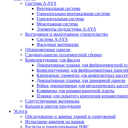
Система A-SYS
Вертикальная система
Горизонтально-вертикальная система
Горизонтальная система
Межэтажная система
Элементы подсистемы A-SYS
Коттеджное и малоэтажное строительство
Система A-SYS
Фасадные материалы
Облицовочные панели
Сэндвич-панели поэлементной сборки
Комплектующие для фасада
Декоративные планки для фиброцементной п
Комплектующие для фиброцементных пане
Крепежные элементы для композитных кассет
Декоративные планки для линеарной панели
Рейки декоративные для металлических кассе
Кляммеры для керамогранитной плиты
Планки для скрытого крепления керамограни
Сопутствующие материалы
Каталоги цветов продукции
Услуги
Обследование и замеры зданий и сооружений
Испытание анкеров на вырыв
Расчеты и проектирование НФС