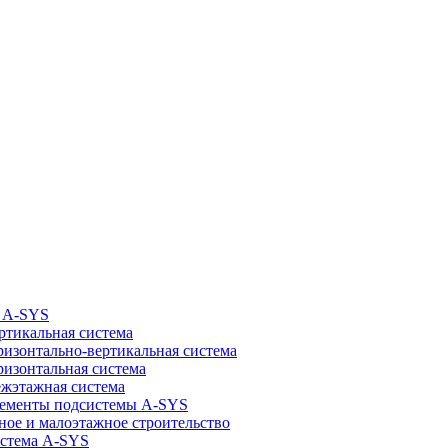
 A-SYS
ртикальная система
ризонтально-вертикальная система
ризонтальная система
жэтажная система
ементы подсистемы A-SYS
ное и малоэтажное строительство
стема A-SYS