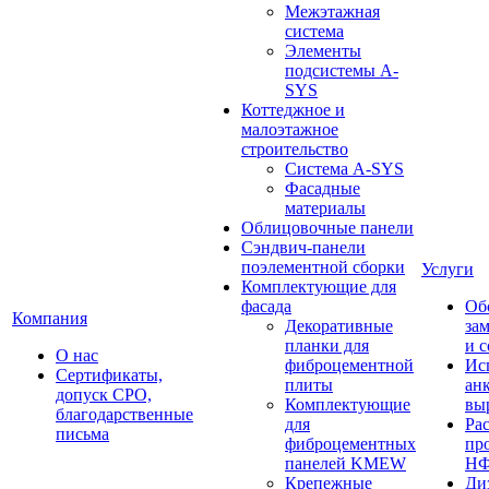
Межэтажная
система
Элементы
подсистемы A-
SYS
Коттеджное и
малоэтажное
строительство
Система A-SYS
Фасадные
материалы
Облицовочные панели
Сэндвич-панели
поэлементной сборки
Услуги
Комплектующие для
фасада
Об
Компания
Декоративные
за
планки для
и 
О нас
фиброцементной
Ис
Сертификаты,
плиты
ан
допуск СРО,
Комплектующие
вы
благодарственные
для
Ра
письма
фиброцементных
пр
панелей KMEW
Н
Крепежные
Ди